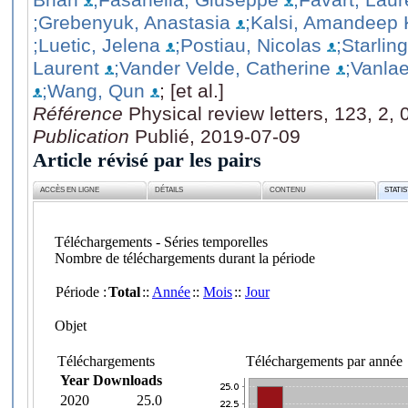
;Grebenyuk, Anastasia
;Kalsi, Amandeep 
;Luetic, Jelena
;Postiau, Nicolas
;Starlin
Laurent
;Vander Velde, Catherine
;Vanlae
;Wang, Qun
; [et al.]
Référence
Physical review letters, 123, 2,
Publication
Publié, 2019-07-09
Article révisé par les pairs
ACCÈS EN LIGNE
DÉTAILS
CONTENU
STATI