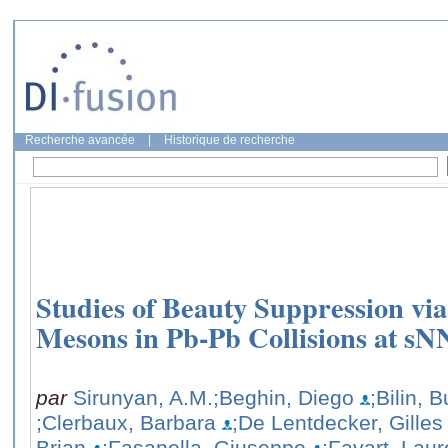
Recherche avancée
|
Historique de recherche
Studies of Beauty Suppression v
Mesons in Pb-Pb Collisions at sN
par
Sirunyan, A.M.
;Beghin, Diego
;Bilin, 
;Clerbaux, Barbara
;De Lentdecker, Gilles
Brian
;Fasanella, Giuseppe
;Favart, Laur