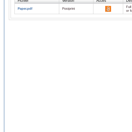
Fichier
Version
Accès
Des
Full
Paper.pdf
Postprint
or f