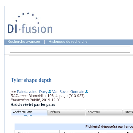
Recherche avancée
|
Historique de recherche
Tyler shape depth
par
Paindaveine, Davy
;Van Bever, Germain
Référence
Biometrika, 106, 4, page (913-927)
Publication
Publié, 2019-12-01
Article révisé par les pairs
ACCÈS EN LIGNE
DÉTAILS
CONTENU
STATI
Fichier(s) déposé(s) par l'enc