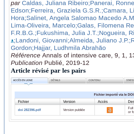
par
Caldas, Juliana Ribeiro
;Panerai, Ronn
Edson
;Ferreira, Graziela G.S.R.
;Camara, L
Hora
;Salinet, Angela Salomao Macedo A.M
Lima-Oliveira, Marcelo
;Galas, Filomena R
F.R.B.G.
;Fukushima, Julia J.T.
;Nogueira, R
;Landoni, Giovanni
;Almeida, Juliano J.P.
;
Gordon
;Hajjar, Ludhmila Abrahão
Référence
Annals of intensive care, 9, 1, 
Publication
Publié, 2019-12
Article révisé par les pairs
ACCÈS EN LIGNE
DÉTAILS
CONTENU
STATI
Fichier importé via le DOI
Fichier
Version
Accès
Des
Full
doi 282396.pdf
Version publiée
or f