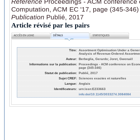
Référence
Proceedings - ACM conference
Computation, ACM EC '17, page (345-346)
Publication
Publié, 2017
Article révisé par les pairs
ACCÈS EN LIGNE
DÉTAILS
STATISTIQUES
Titre:
Assortment Optimisation Under a Genera
Analysis of Revenue-Ordered Assortme
Auteur:
Berbeglia, Gerardo; Joret, Gwenaël
Informations sur la publication:
Proceedings - ACM conference on Econ
page (345-346)
Statut de publication:
Publié, 2017
Sujet CREF:
Sciences exactes et naturelles
Langue:
Anglais
Identificateurs:
urn:issn:E233663
info:doi/10.1145/3033274.3084084