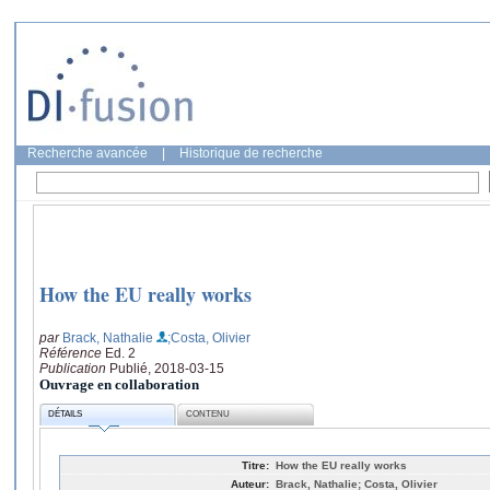
Recherche avancée
|
Historique de recherche
How the EU really works
par
Brack, Nathalie
;Costa, Olivier
Référence
Ed. 2
Publication
Publié, 2018-03-15
Ouvrage en collaboration
DÉTAILS
CONTENU
Titre:
How the EU really works
Auteur:
Brack, Nathalie; Costa, Olivier