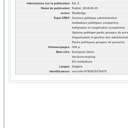
Informations sur la publication:
Ed. 2
Statut de publication:
Publié, 2018-03-15
series:
Routledge
Sujet CREF:
Science politique administrative
Institutions politiques comparées
Intégration et coopération européenne
Opinion publique partis groupes de pre
Organisation et gestion des administrat
Partis politiques groupes de pression
Volumes/pages:
330 p.
Mots-clés:
European Union
decision-making
EU institutions
Langue:
Anglais
Identificateurs:
urn:isbn:9780815370475