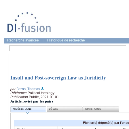
Recherche avancée
|
Historique de recherche
Insult and Post-sovereign Law as Juridicity
par
Berns, Thomas
Référence
Political theology
Publication
Publié, 2021-01-01
Article révisé par les pairs
ACCÈS EN LIGNE
DÉTAILS
STATISTIQUES
Fichier(s) déposé(s) par l'enc