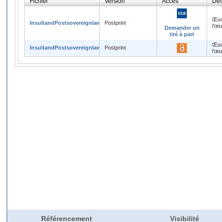
Fichier
Version
Accès
Des
Œuv
InsultandPostsovereignlaw.doc
Postprint
l'œ
Demander un
tiré à part
Œuv
InsultandPostsovereignlaw.doc
Postprint
l'œ
Référencement
Visibilité