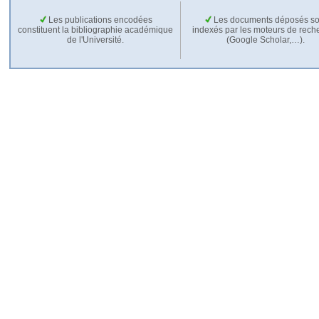
Les publications encodées
Les documents déposés so
constituent la bibliographie académique
indexés par les moteurs de rech
de l'Université.
(Google Scholar,…).