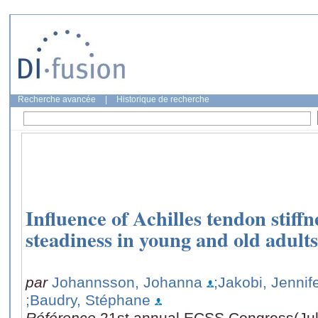
Recherche avancée
|
Historique de recherche
Influence of Achilles tendon stiff
steadiness in young and old adults
par
Johannsson, Johanna
;Jakobi, Jennif
;Baudry, Stéphane
Référence
21st annual ECSS Congress(July