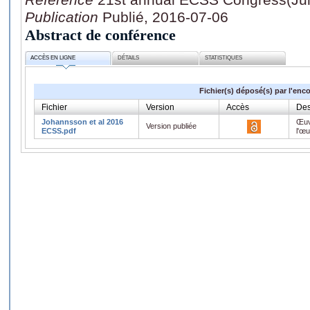
Publication
Publié, 2016-07-06
Abstract de conférence
ACCÈS EN LIGNE
DÉTAILS
STATISTIQUES
Fichier(s) déposé(s) par l'enc
Fichier
Version
Accès
Des
Johannsson et al 2016
Œuv
Version publiée
ECSS.pdf
l'œ