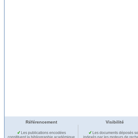
Référencement
Visibilité
Les publications encodées
Les documents déposés so
constituent la bibliographie académique
indexés par les moteurs de rech