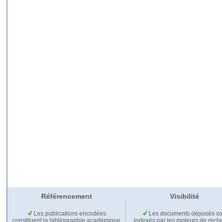
Référencement
Visibilité
Les publications encodées
Les documents déposés so
constituent la bibliographie académique
indexés par les moteurs de rech