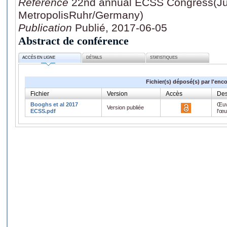
Référence
22nd annual ECSS Congress(Jul
MetropolisRuhr/Germany)
Publication
Publié, 2017-06-05
Abstract de conférence
ACCÈS EN LIGNE
DÉTAILS
STATISTIQUES
Fichier(s) déposé(s) par l'enc
Fichier
Version
Accès
Des
Booghs et al 2017
Œuv
Version publiée
ECSS.pdf
l'œ