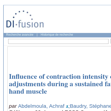
Recherche avancée
|
Historique de recherche
Influence of contraction intensit
adjustments during a sustained fa
hand muscle
par
Abdelmoula, Achraf
;Baudry, Stéphan