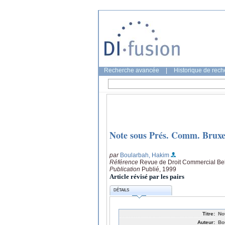
Recherche avancée
|
Historique de rec
Note sous Prés. Comm. Bruxel
par
Boularbah, Hakim
Référence
Revue de Droit Commercial Be
Publication
Publié, 1999
Article révisé par les pairs
DÉTAILS
Titre:
No
Auteur:
Bo