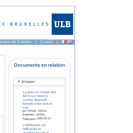
propos de DI-fusion
|
Contact
|
Documents en relation
DI-fusion
La prise en charge des
AICS sur mineurs
comme dispositif
hybride entre droit et
soin
par Arnaud, Naïma ,
Englebert, Jérôme
2026-06-15
Publication
« Réflexions sur
l’efficacité en
procédure civile et