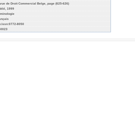
vue de Droit Commercial Belge, page (625-626)
blié, 1999
iminologie
ançais
n:issn:0772-8050
-0023