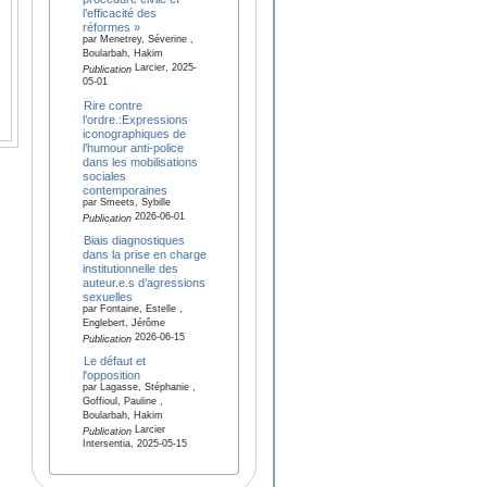
l’efficacité des
réformes »
par Menetrey, Séverine ,
Boularbah, Hakim
Larcier, 2025-
Publication
05-01
Rire contre
l’ordre.:Expressions
iconographiques de
l’humour anti-police
dans les mobilisations
sociales
contemporaines
par Smeets, Sybille
2026-06-01
Publication
Biais diagnostiques
dans la prise en charge
institutionnelle des
auteur.e.s d’agressions
sexuelles
par Fontaine, Estelle ,
Englebert, Jérôme
2026-06-15
Publication
Le défaut et
l'opposition
par Lagasse, Stéphanie ,
Goffioul, Pauline ,
Boularbah, Hakim
Larcier
Publication
Intersentia, 2025-05-15