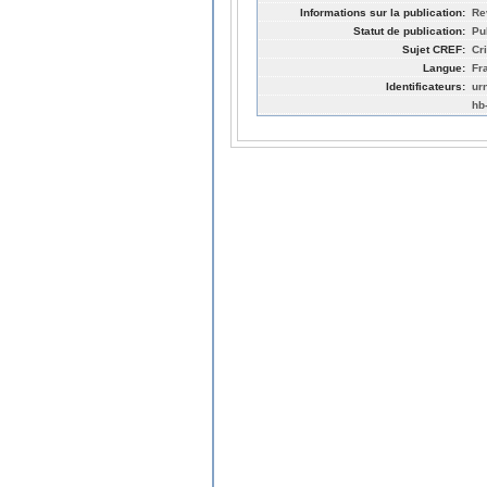
Informations sur la publication:
Re
Statut de publication:
Pu
Sujet CREF:
Cr
Langue:
Fr
Identificateurs:
ur
hb