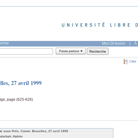
herche
Mon DI-fusion
|
À 
Passe-partout
Citer
les, 27 avril 1999
lge, page (625-626)
te sous Prés. Comm. Bruxelles, 27 avril 1999
ularbah, Hakim