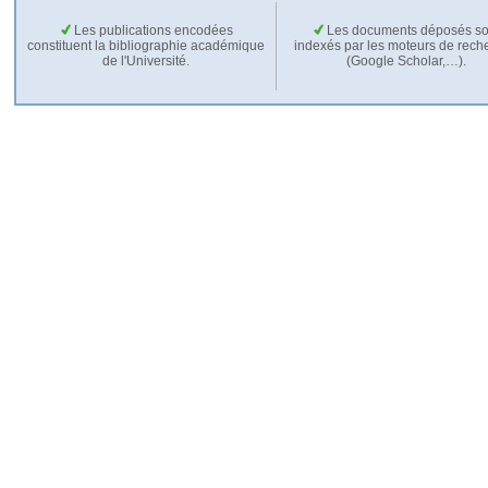
Les publications encodées
Les documents déposés so
constituent la bibliographie académique
indexés par les moteurs de rech
de l'Université.
(Google Scholar,…).