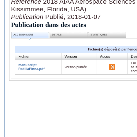
Référence
2018 AIAA Aerospace Sciences 
Kissimmee, Florida, USA)
Publication
Publié, 2018-01-07
Publication dans des actes
ACCÈS EN LIGNE
DÉTAILS
STATISTIQUES
Fichier(s) déposé(s) par l'enc
Fichier
Version
Accès
Des
Full
manuscript
Version publiée
as s
PadillaPinna.pdf
con