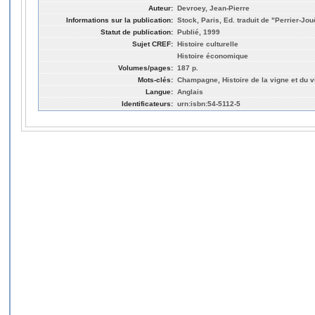
Auteur:
Devroey, Jean-Pierre
Informations sur la publication:
Stock, Paris, Ed. traduit de "Perrier-Jo
Statut de publication:
Publié, 1999
Sujet CREF:
Histoire culturelle
Histoire économique
Volumes/pages:
187 p.
Mots-clés:
Champagne, Histoire de la vigne et du v
Langue:
Anglais
Identificateurs:
urn:isbn:54-5112-5