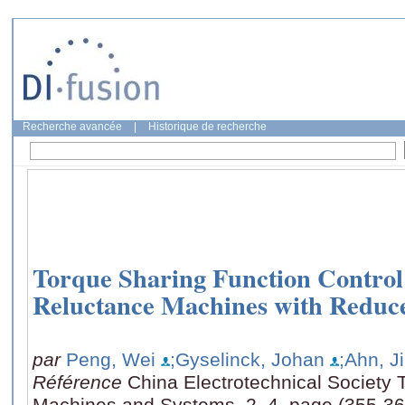
Recherche avancée
|
Historique de recherche
Torque Sharing Function Control
Reluctance Machines with Reduc
par
Peng, Wei
;Gyselinck, Johan
;Ahn, J
Référence
China Electrotechnical Society T
Machines and Systems, 2, 4, page (355-36