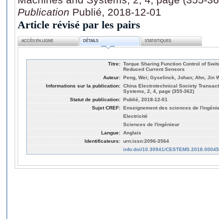
Publication
Publié, 2018-12-01
Article révisé par les pairs
ACCÈS EN LIGNE
DÉTAILS
STATISTIQUES
Titre:
Torque Sharing Function Control of Swi
Reduced Current Sensors
Auteur:
Peng, Wei; Gyselinck, Johan; Ahn, Jin 
Informations sur la publication:
China Electrotechnical Society Transac
Systems, 2, 4, page (355-362)
Statut de publication:
Publié, 2018-12-01
Sujet CREF:
Enseignement des sciences de l'ingéni
Electricité
Sciences de l'ingénieur
Langue:
Anglais
Identificateurs:
urn:issn:2096-3564
info:doi/10.30941/CESTEMS.2018.00045