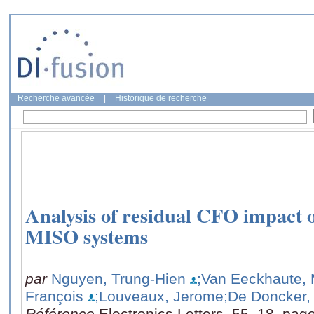
Recherche avancée
|
Historique de recherche
Analysis of residual CFO impact 
MISO systems
par
Nguyen, Trung-Hien
;Van Eeckhaute, 
François
;Louveaux, Jerome
;De Doncker, 
Référence
Electronics Letters, 55, 18, pa