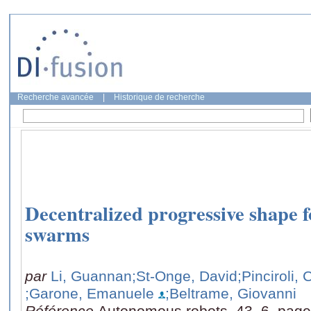
Recherche avancée
|
Historique de recherche
Decentralized progressive shape 
swarms
par
Li, Guannan
;St-Onge, David
;Pinciroli, 
;Garone, Emanuele
;Beltrame, Giovanni
Référence
Autonomous robots, 43, 6, pag