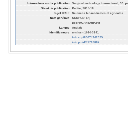
Informations sur la publication:
Surgical technology international, 35, p
Statut de publication:
Publié, 2019-10
Sujet CREF:
Sciences bio-médicales et agricoles
Note générale:
SCOPUS: ar.j
DecretOANoAutActif
Langue:
Anglais
Identificateurs:
urn:issn:1090-3941
info:scp/85074742529
info:pmid/31710087