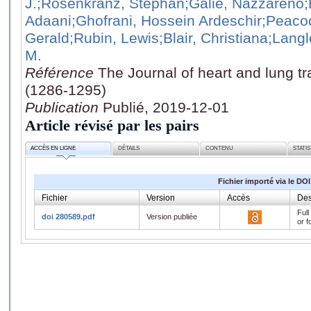
J.
;Rosenkranz, Stephan
;Galie, Nazzareno
;
Adaani
;Ghofrani, Hossein Ardeschir
;Peaco
Gerald
;Rubin, Lewis
;Blair, Christiana
;Langl
M.
Référence
The Journal of heart and lung tr
(1286-1295)
Publication
Publié, 2019-12-01
Article révisé par les pairs
ACCÈS EN LIGNE
DÉTAILS
CONTENU
STATI
Fichier importé via le DOI
Fichier
Version
Accès
Des
Full
doi 280589.pdf
Version publiée
or f