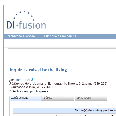
Recherche avancée
|
Historique de recherche
Inquiries raised by the living
par
Noret, Joël
Référence
HAU: Journal of Ethnographic Theory, 9, 2, page (249-252)
Publication
Publié, 2019-01-01
Article révisé par les pairs
ACCÈS EN LIGNE
DÉTAILS
STATISTIQUES
Fichier(s) déposé(s) par l'enc