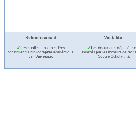
Référencement
Visibilité
Les publications encodées
Les documents déposés so
constituent la bibliographie académique
indexés par les moteurs de rech
de l'Université.
(Google Scholar,…).