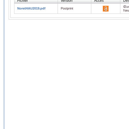
Fichier
Version
Accès
Des
Œuv
NoretHAU2019.pdf
Postprint
l'œ