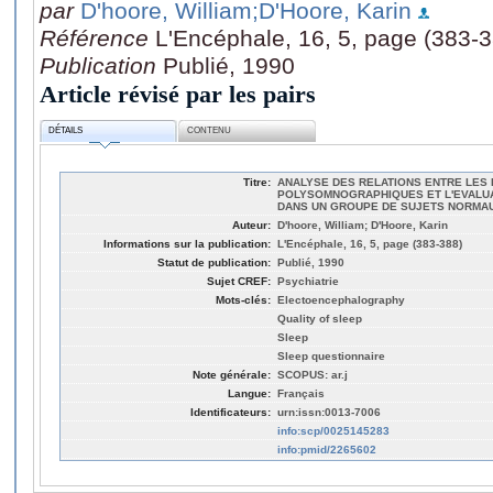
par
D'hoore, William
;D'Hoore, Karin
Référence
L'Encéphale, 16, 5, page (383-
Publication
Publié, 1990
Article révisé par les pairs
DÉTAILS
CONTENU
Titre:
ANALYSE DES RELATIONS ENTRE LES
POLYSOMNOGRAPHIQUES ET L'EVALUA
DANS UN GROUPE DE SUJETS NORMA
Auteur:
D'hoore, William; D'Hoore, Karin
Informations sur la publication:
L'Encéphale, 16, 5, page (383-388)
Statut de publication:
Publié, 1990
Sujet CREF:
Psychiatrie
Mots-clés:
Electoencephalography
Quality of sleep
Sleep
Sleep questionnaire
Note générale:
SCOPUS: ar.j
Langue:
Français
Identificateurs:
urn:issn:0013-7006
info:scp/0025145283
info:pmid/2265602