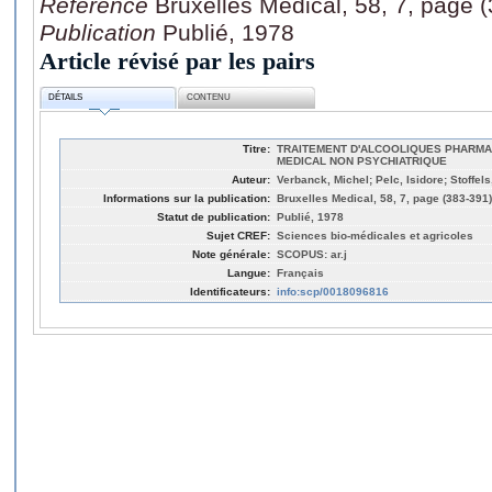
Référence
Bruxelles Medical, 58, 7, page 
Publication
Publié, 1978
Article révisé par les pairs
DÉTAILS
CONTENU
Titre:
TRAITEMENT D'ALCOOLIQUES PHARMA
MEDICAL NON PSYCHIATRIQUE
Auteur:
Verbanck, Michel; Pelc, Isidore; Stoffels
Informations sur la publication:
Bruxelles Medical, 58, 7, page (383-391)
Statut de publication:
Publié, 1978
Sujet CREF:
Sciences bio-médicales et agricoles
Note générale:
SCOPUS: ar.j
Langue:
Français
Identificateurs:
info:scp/0018096816