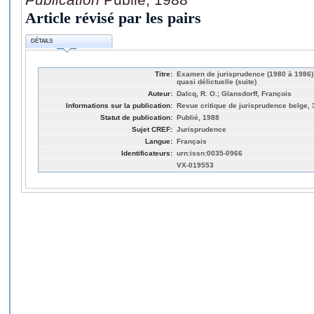
Article révisé par les pairs
DÉTAILS
Titre:
Examen de jurisprudence (1980 à 1986): 
quasi délictuelle (suite)
Auteur:
Dalcq, R. O.; Glansdorff, François
Informations sur la publication:
Revue critique de jurisprudence belge, 
Statut de publication:
Publié, 1988
Sujet CREF:
Jurisprudence
Langue:
Français
Identificateurs:
urn:issn:0035-0966
VX-019553