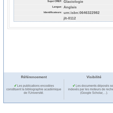
Sujet CREF:
Glaciologie
Langue:
Anglais
Identificateurs:
urn:isbn:0646322982
jlt-0112
Référencement
Visibilité
Les publications encodées
Les documents déposés so
constituent la bibliographie académique
indexés par les moteurs de rech
de l'Université.
(Google Scholar,…).