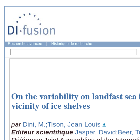
Recherche avancée
|
Historique de recherche
On the variability on landfast sea i
vicinity of ice shelves
par
Dini, M.
;Tison, Jean-Louis
Editeur scientifique
Jasper, David
;Beer, 
Référence
Joint Assemblies of the Internat