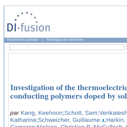
Recherche avancée
|
Historique de recherche
Investigation of the thermoelectri
conducting polymers doped by soli
par
Kang, Keehoon
;Schott, Sam
;Venkates
Katharina
;Schweicher, Guillaume
;Harkin,
Cameron
;Nielsen, Christian B.
;McCulloch, 