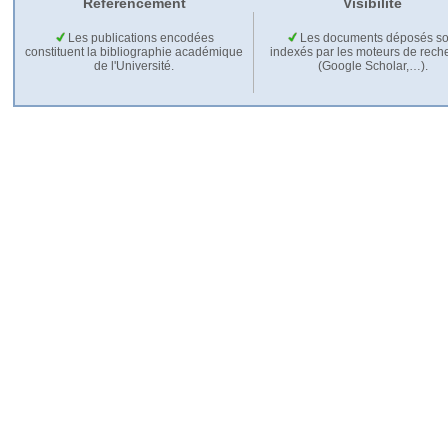
Référencement
Visibilité
Les publications encodées
Les documents déposés so
constituent la bibliographie académique
indexés par les moteurs de rech
de l'Université.
(Google Scholar,…).