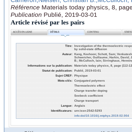
Référence
Materials today physics, 8, pag
Publication
Publié, 2019-03-01
Article révisé par les pairs
ACCÈS EN LIGNE
DÉTAILS
CONTENU
STATI
Titre:
Investigation of the thermoelectric re
by solid-state diffusion
Auteur:
Kang, Keehoon; Schott, Sam; Venkatesh
Schweicher, Guillaume; Harkin, David; J
B.; McCulloch, Iain; Sirringhaus, Hennin
Informations sur la publication:
Materials today physics, 8, page (112-1
Statut de publication:
Publié, 2019-03-01
Sujet CREF:
Physique
Mots-clés:
Conjugated polymers
Thermoelectric effect
Charge transfer doping
Seebeck coefficient
Charge transport
Langue:
Anglais
Identificateurs:
urn:issn:2542-5293
info:doi/10.1016/j.mtphys.2019.02.004