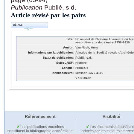
Publication
Publié, s.d.
Article révisé par les pairs
DÉTAILS
Titre:
Un aspect de l'histoire financière du b
accordées aux ducs entre 1356-1430
Auteur:
Van Neck, Anne
Informations sur la publication:
Annales de la Société royale d'archéolo
Statut de publication:
Publié, s.d.
Sujet CREF:
Histoire
Langue:
Français
Identificateurs:
urn:issn:1370-4192
VX-019458
Référencement
Visibilité
Les publications encodées
Les documents déposés so
constituent la bibliographie académique
indexés par les moteurs de rech