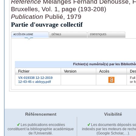
Référence
Mélanges Fernand Dehousse, F. 
Bruxelles, Vol. 1, page (193-208)
Publication
Publié, 1979
Partie d'ouvrage collectif
ACCÈS EN LIGNE
DÉTAILS
STATISTIQUES
Fichier(s) numérisé(s) par les Biblioth
Fichier
Version
Accès
Des
VX-019338 12-12-2019
Full
12-43-45 c abbyy.pdf
or f
Référencement
Visibilité
Les publications encodées
Les documents déposés so
constituent la bibliographie académique
indexés par les moteurs de rech
de l'Université.
(Google Scholar,…).