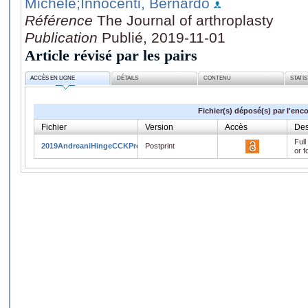
Michele
;Innocenti, Bernardo
Référence
The Journal of arthroplasty
Publication
Publié, 2019-11-01
Article révisé par les pairs
ACCÈS EN LIGNE
DÉTAILS
CONTENU
STATI
Fichier(s) déposé(s) par l'enc
Fichier
Version
Accès
Des
Full
2019AndreaniHingeCCKProof.pdf
Postprint
or f