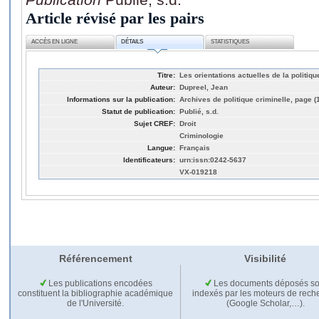
Article révisé par les pairs
ACCÈS EN LIGNE
DÉTAILS
STATISTIQUES
Titre:
Les orientations actuelles de la politiq
Auteur:
Dupreel, Jean
Informations sur la publication:
Archives de politique criminelle, page (
Statut de publication:
Publié, s.d.
Sujet CREF:
Droit
Criminologie
Langue:
Français
Identificateurs:
urn:issn:0242-5637
VX-019218
Référencement
Visibilité
Les publications encodées
Les documents déposés so
constituent la bibliographie académique
indexés par les moteurs de rech
de l'Université.
(Google Scholar,…).