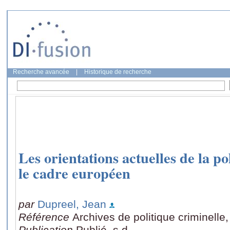
Recherche avancée
|
Historique de recherche
Les orientations actuelles de la po
le cadre européen
par
Dupreel, Jean
Référence
Archives de politique criminelle
Publication
Publié, s.d.