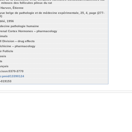
s mitoses des follicules pileux du rat
 Harven, Étienne
vue belge de pathologie et de médecine expérimentale, 25, 4, page (277-
5)
blié, 1956
decine pathologie humaine
renal Cortex Hormones -- pharmacology
imals
l Division -- drug effects
lchicine -- pharmacology
r Follicle
tosis
ts
ançais
n:issn:0370-3770
fo:pmid/13390124
-019153