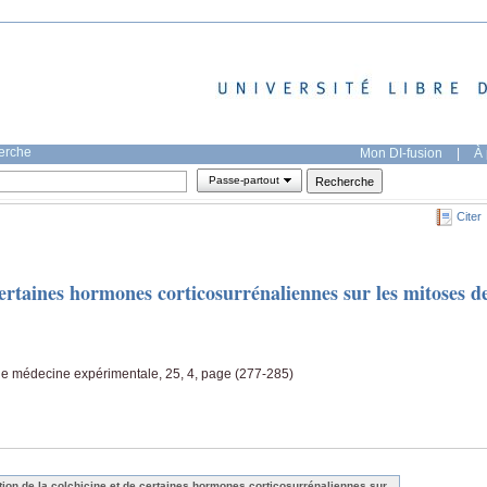
herche
Mon DI-fusion
|
À 
Passe-partout
Citer
certaines hormones corticosurrénaliennes sur les mitoses d
de médecine expérimentale, 25, 4, page (277-285)
tion de la colchicine et de certaines hormones corticosurrénaliennes sur