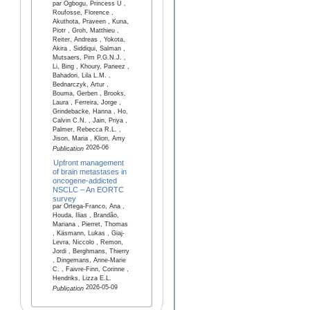
par Ogbogu, Princess U ,
Roufosse, Florence ,
Akuthota, Praveen , Kuna,
Piotr , Groh, Matthieu ,
Reiter, Andreas , Yokota,
Akira , Siddiqui, Salman ,
Mutsaers, Pim P.G.N.J. ,
Li, Bing , Khoury, Paneez ,
Bahadori, Lila L.M. ,
Bednarczyk, Artur ,
Bouma, Gerben , Brooks,
Laura , Ferreira, Jorge ,
Grindebacke, Hanna , Ho,
Calvin C.N. , Jain, Priya ,
Palmer, Rebecca R.L. ,
Jison, Maria , Klion, Amy
2026-06
Publication
Upfront management
of brain metastases in
oncogene‑addicted
NSCLC – An EORTC
survey
par Ortega-Franco, Ana ,
Houda, Ilias , Brandão,
Mariana , Pierret, Thomas
, Käsmann, Lukas , Giaj-
Levra, Niccolo , Remon,
Jordi , Berghmans, Thierry
, Dingemans, Anne-Marie
C. , Faivre-Finn, Corinne ,
Hendriks, Lizza E.L.
2026-05-09
Publication