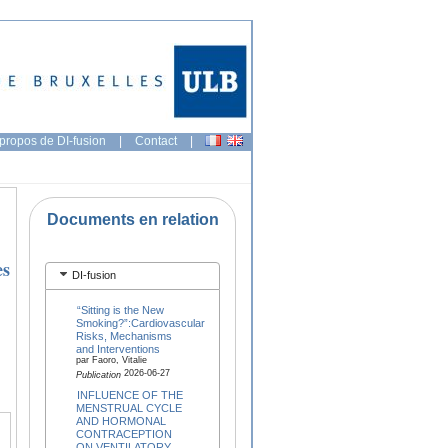
propos de DI-fusion
|
Contact
|
Documents en relation
es
DI-fusion
“Sitting is the New
Smoking?”:Cardiovascular
Risks, Mechanisms
and Interventions
par Faoro, Vitalie
2026-06-27
Publication
INFLUENCE OF THE
MENSTRUAL CYCLE
AND HORMONAL
CONTRACEPTION
ON VENTILATORY