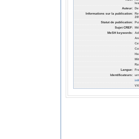
le
Auteur:
De
Informations sur la publication:
Re
28
Statut de publication:
Pu
Sujet CREF:
Mé
MeSH keywords:
Ad
An
Cel
Co
Hai
Mi
Ra
Langue:
Fr
Identificateurs:
ur
in
VX