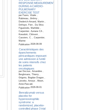
RESPONSE:MEASUREMENTS
DURING A CARDIO-
PULMONARY
EXERCISE TEST
par Faoro, Vitalie ,
Rabineau, Jérémy ,
Diederich-Amand, Martin ,
Defraye, Fien , Da Silva
Figueiredo, Mathilde ,
Carpentier, Auriane CA ,
Kowalski, Clément ,
Cassiers, C. , Carpentier,
Marine
2026-06-09
Publication
Caractéristiques des
épanchements
péricardiques imposant
une admission à l’unité
de soins intensifs chez
les patients
oncologiques
par Decoux, Amandine ,
Berghmans, Thierry ,
Grigoriu, Bogdan Dragos ,
Lieveke, Ameye , Meert,
Anne-Pascale
2026-06-01
Publication
Benralizumab versus
placebo for
hypereosinophilic
syndrome: a
randomized, placebo-
controlled phase 3 trial