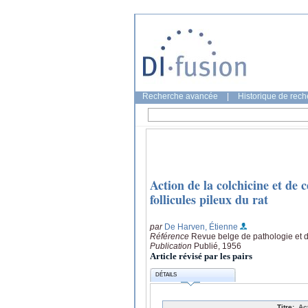
Recherche avancée
|
Historique de rec
Action de la colchicine et de 
follicules pileux du rat
par
De Harven, Étienne
Référence
Revue belge de pathologie et 
Publication
Publié, 1956
Article révisé par les pairs
DÉTAILS
Titre:
Ac