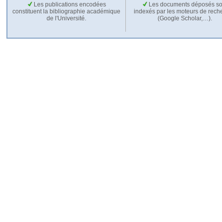
Les publications encodées
Les documents déposés so
constituent la bibliographie académique
indexés par les moteurs de rech
de l'Université.
(Google Scholar,…).