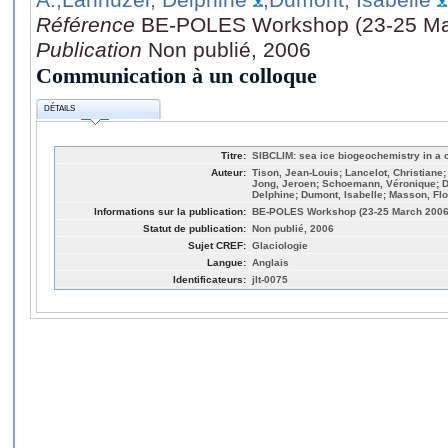
Référence
BE-POLES Workshop (23-25 Mar
Publication
Non publié, 2006
Communication à un colloque
DÉTAILS
Titre:
SIBCLIM: sea ice biogeochemistry in a 
Auteur:
Tison, Jean-Louis; Lancelot, Christiane;
Jong, Jeroen; Schoemann, Véronique; Del
Delphine; Dumont, Isabelle; Masson, Fl
Informations sur la publication:
BE-POLES Workshop (23-25 March 2006:
Statut de publication:
Non publié, 2006
Sujet CREF:
Glaciologie
Langue:
Anglais
Identificateurs:
jlt-0075