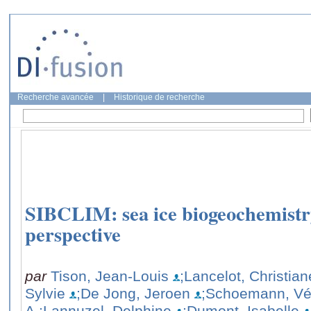
Recherche avancée
|
Historique de recherche
SIBCLIM: sea ice biogeochemistry
perspective
par
Tison, Jean-Louis
;Lancelot, Christian
Sylvie
;De Jong, Jeroen
;Schoemann, Vé
A.
;Lannuzel, Delphine
;Dumont, Isabelle