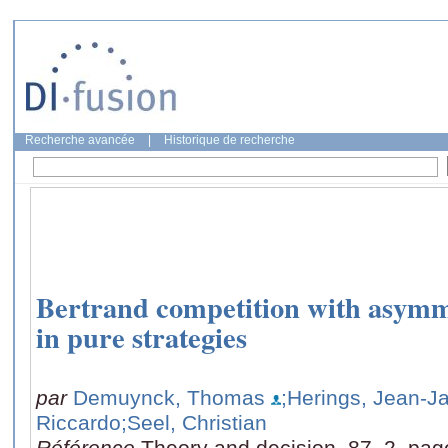
Recherche avancée
|
Historique de recherche
Bertrand competition with asymmet
in pure strategies
par
Demuynck, Thomas
;Herings, Jean-J
Riccardo
;Seel, Christian
Référence
Theory and decision, 87, 2, pag