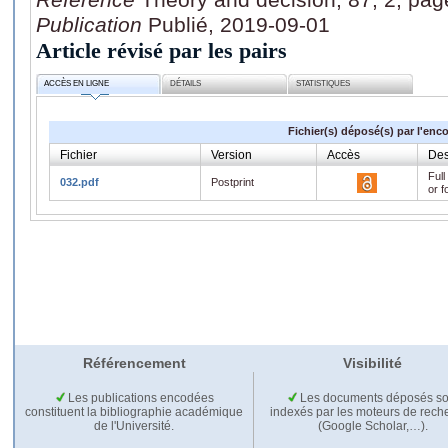
Publication
Publié, 2019-09-01
Article révisé par les pairs
ACCÈS EN LIGNE
DÉTAILS
STATISTIQUES
Fichier(s) déposé(s) par l'enc
Fichier
Version
Accès
Des
Full
032.pdf
Postprint
or f
Référencement
Visibilité
Les publications encodées
Les documents déposés so
constituent la bibliographie académique
indexés par les moteurs de rech
de l'Université.
(Google Scholar,…).