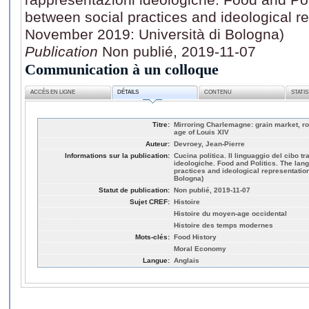
between social practices and ideological r
November 2019: Università di Bologna)
Publication
Non publié, 2019-11-07
Communication à un colloque
ACCÈS EN LIGNE
DÉTAILS
CONTENU
STATI
Titre:
Mirroring Charlemagne: grain market, ro
age of Louis XIV
Auteur:
Devroey, Jean-Pierre
Informations sur la publication:
Cucina politica. Il linguaggio del cibo t
ideologiche. Food and Politics. The lan
practices and ideological representatio
Bologna)
Statut de publication:
Non publié, 2019-11-07
Sujet CREF:
Histoire
Histoire du moyen-age occidental
Histoire des temps modernes
Mots-clés:
Food History
Moral Economy
Langue:
Anglais