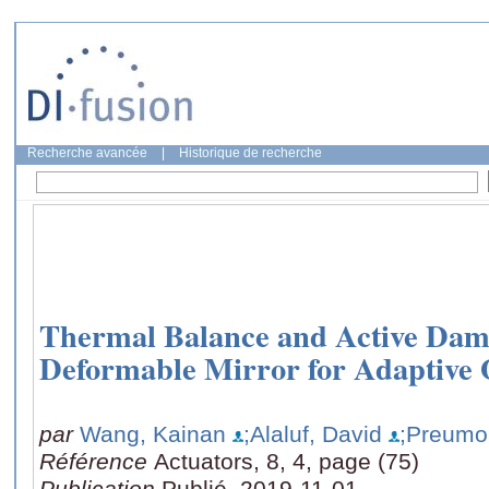
Recherche avancée
|
Historique de recherche
Thermal Balance and Active Dampi
Deformable Mirror for Adaptive 
par
Wang, Kainan
;Alaluf, David
;Preumo
Référence
Actuators, 8, 4, page (75)
Publication
Publié, 2019-11-01