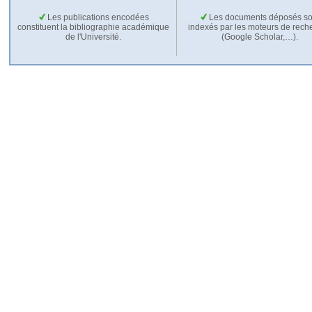
Les publications encodées
Les documents déposés so
constituent la bibliographie académique
indexés par les moteurs de rech
de l'Université.
(Google Scholar,…).