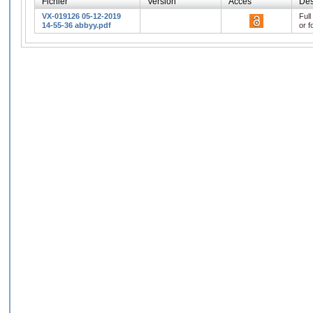
Fichier
Version
Accès
Des
VX-019126 05-12-2019
Full
14-55-36 abbyy.pdf
or f