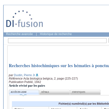
Recherche avancée
|
Historique de recherche
Recherches histochimiques sur les hématies à ponctu
par
Dustin, Pierre Jr
Référence
Acta biologica belgica, 2, page (225-227)
Publication
Publié, 1942
Article révisé par les pairs
ACCÈS EN LIGNE
DÉTAILS
STATISTIQUES
Fichier(s) numérisé(s) par les Biblioth