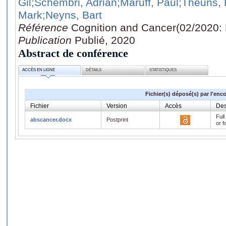
Gil
;Schembri, Adrian
;Maruff, Paul
;Theuns, 
Mark
;Neyns, Bart
Référence
Cognition and Cancer(02/2020:
Publication
Publié, 2020
Abstract de conférence
ACCÈS EN LIGNE
DÉTAILS
STATISTIQUES
Fichier(s) déposé(s) par l'enc
Fichier
Version
Accès
Des
Full
abscancer.docx
Postprint
or f