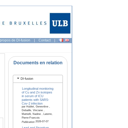
propos de DI-fusion
|
Contact
|
Documents en relation
DI-fusion
Longitudinal monitoring
of Cu and Zn isotopes
in serum of ICU
patients with SARS-
Cov-2 infection
par Hublet, Geneviève ,
Debaille, Vinciane ,
Mattielli, Nadine , Laterre,
Pierre-Francois
2026-07-07
Publication
Lead and Strontium