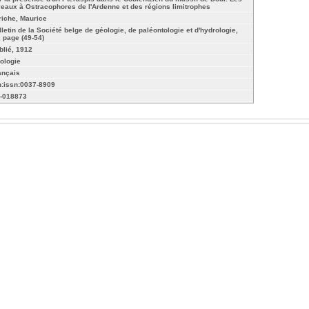
veaux à Ostracophores de l'Ardenne et des régions limitrophes
riche, Maurice
lletin de la Société belge de géologie, de paléontologie et d'hydrologie,
, page (49-54)
blié, 1912
ologie
ançais
n:issn:0037-8909
-018873