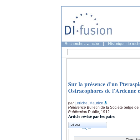
Recherche avancée
|
Historique de rec
Sur la présence d'un Pteraspi
Ostracophores de l'Ardenne e
par
Leriche, Maurice
Référence
Bulletin de la Société belge de
Publication
Publié, 1912
Article révisé par les pairs
DÉTAILS
Titre:
Su