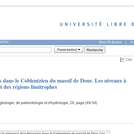
herche
Mon DI-fusion
|
À 
Passe-partout
Citer
s dans le Coblentzien du massif de Dour. Les niveaux à
t des régions limitrophes
 géologie, de paléontologie et d'hydrologie, 26, page (49-54)
r la présence d'un Pteraspis dans le Coblentzien du massif de Dour. Les