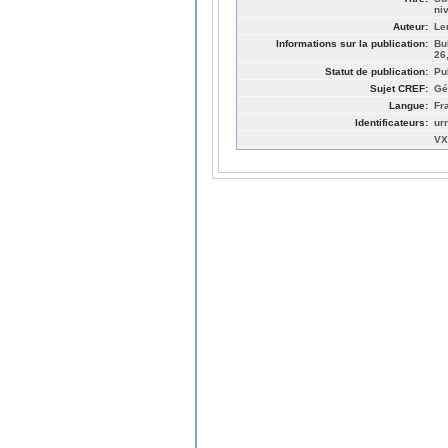
ni
Auteur:
Le
Informations sur la publication:
Bu
26
Statut de publication:
Pu
Sujet CREF:
Gé
Langue:
Fr
Identificateurs:
ur
VX