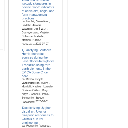
isotopic signatures in
bovine blood: indicators
of cattle diet, origin, and
farm management
practices
par Hublet, Geneviève ,
Bindelle, Jérôme ,
Wavreille, José W.J. ,
Decruyenaere, Virginie ,
Dufrasne, Isabelle ,
Mattielli, Nadine
2026-07-07
Publication
Quantifying Southern
Hemisphere dust
sources during the
Last Glacial-Interglacial
Transition using rare
earth elements in the
EPICA Dome C ice
core
par Boxho, Sibylle ,
Vanderstraeten, Aubry ,
Mattielli, Nadine , Laruelle,
Goulven Gildas , Bory,
Aloys , Gabrielli, Paolo ,
Bonneville, Steeve
2026-08-01
Publication
Decolonizing Uyghur
visual art: Uyghur
diasporic responses to
China’s cultural
engineering
par Frangville, Vanessa ,