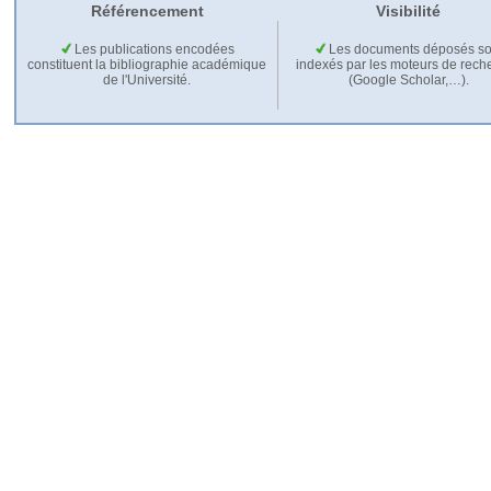
Référencement
Visibilité
Les publications encodées
Les documents déposés so
constituent la bibliographie académique
indexés par les moteurs de rech
de l'Université.
(Google Scholar,…).