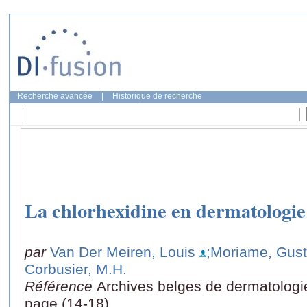
Recherche avancée
|
Historique de recherche
La chlorhexidine en dermatologie
par
Van Der Meiren, Louis
;Moriame, Gus
Corbusier, M.H.
Référence
Archives belges de dermatologie 
page (14-18)