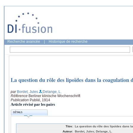
Recherche avancée
|
Historique de recherche
La question du rôle des lipoïdes dans la coagulation 
par
Bordet, Jules
;Delange, L.
Référence
Berliner klinische Wochenschrift
Publication
Publié, 1914
Article révisé par les pairs
DÉTAILS
Titre:
La question du rôle des lipoïdes dans l
Auteur:
Bordet, Jules; Delange, L.