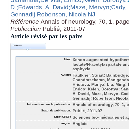
D.
;Edwards, A. David
;Maze, Mervyn
;Cady, 
Gennadij
;Robertson, Nicola NJ
Référence
Annals of neurology, 70, 1, pag
Publication
Publié, 2011-07
Article révisé par les pairs
DÉTAILS
Titre:
Xenon augmented hypotherm
lactate/N-acetylaspartate and
asphyxia
Auteur:
Faulkner, Stuart; Bainbridge,
Chandrasekaran, Maniganda
Hristova, Mariya; Liu, Ming;
Enrico; Kelen, Dorottya; San
A. David; Maze, Mervyn; Cady
Gennadij; Robertson, Nicola
Informations sur la publication:
Annals of neurology, 70, 1, 
Statut de publication:
Publié, 2011-07
Sujet CREF:
Sciences bio-médicales et a
Langue:
Anglais