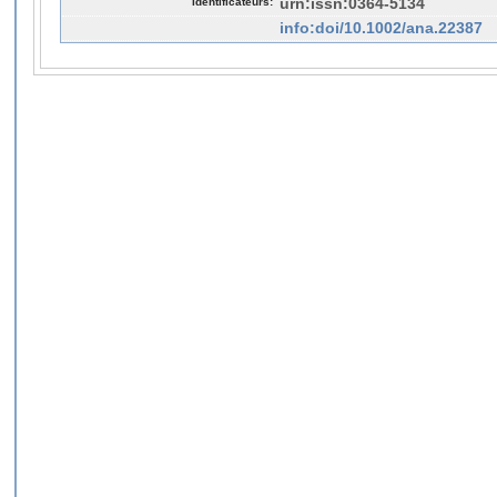
Identificateurs:
urn:issn:0364-5134
info:doi/10.1002/ana.22387