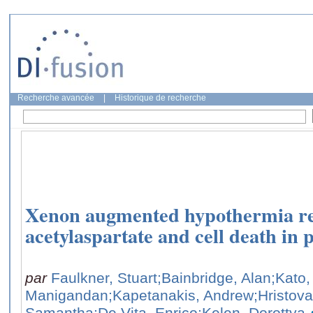
Recherche avancée
|
Historique de recherche
Xenon augmented hypothermia red
acetylaspartate and cell death in 
par
Faulkner, Stuart
;Bainbridge, Alan
;Kato,
Manigandan
;Kapetanakis, Andrew
;Hristov
Samantha
;De Vita, Enrico
;Kelen, Dorottya