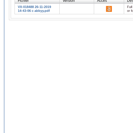
Fichier
Version
Accès
Des
VX-018488 26-11-2019
Full
14-43-06 c abbyy.pdf
or f