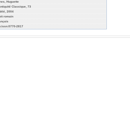
nes, Huguette
Antiquité Classique, 73
blié, 2004
oit romain
ançais
n:issn:0770-2817