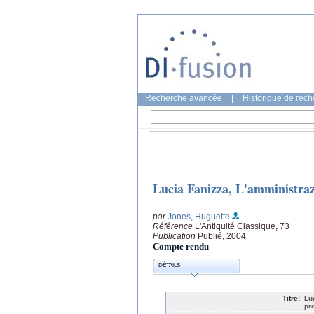
Recherche avancée
|
Historique de rec
Lucia Fanizza, L'amministrazi
par
Jones, Huguette
Référence
L'Antiquité Classique, 73
Publication
Publié, 2004
Compte rendu
DÉTAILS
Titre:
Lu
pr