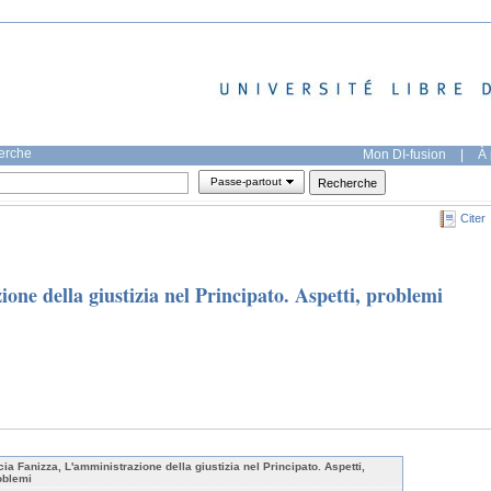
herche
Mon DI-fusion
|
À 
Passe-partout
Citer
one della giustizia nel Principato. Aspetti, problemi
cia Fanizza, L'amministrazione della giustizia nel Principato. Aspetti,
oblemi