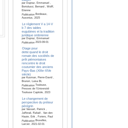
par Dupraz, Emmanuel ,
Bortolussi, Bernard , Wolff,
Etienne
Bordeaux,
Publication
Ausonius, 2025
Le règlement V a 14-V
b 7 des tables
eugubines et la tradition
juridique ombrienne
par Dupraz, Emmanuel
2023-09-01
Publication
Otage pour
dette:quand le droit
romain des sociétés de
prêt piémontaises
rencontre le droit
coutumier des anciens
Pays-Bas (XIIIe-XIVe
siècle)
par Kusman, Pierre-David ,
Brunori, Luisa BL
Toulouse,
Publication
Presses de l’Université
Toulouse Capitole, 2023
Le changement de
perspective du préteur
pérégrin
par Vassart, Patrick ,
Jafferali, Rafaël , Van den
Haute, Erik , Foriers, Paul
Bruxelles,
Publication
Larcier, 2021-02-01