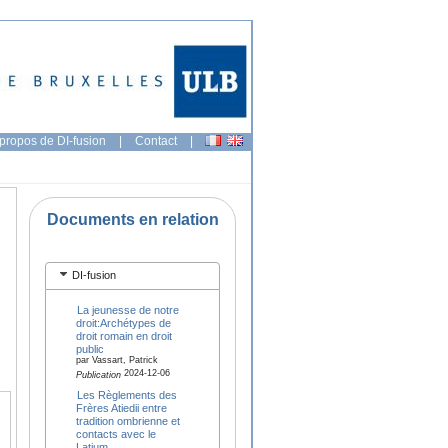
propos de DI-fusion
|
Contact
|
Documents en relation
DI-fusion
La jeunesse de notre
droit:Archétypes de
droit romain en droit
public
par Vassart, Patrick
2024-12-06
Publication
Les Règlements des
Frères Atiedii entre
tradition ombrienne et
contacts avec le
Latium