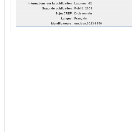
Informations sur la publication:
Latomus, 62
Statut de publication:
Publié, 2003
Sujet CREF:
Droit romain
Langue:
Français
Identificateurs:
urn:issn:0023-8856