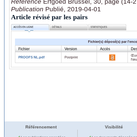
Référence
Erfgoed Brussel, 30, page (14-2
Publication
Publié, 2019-04-01
Article révisé par les pairs
ACCÈS EN LIGNE
DÉTAILS
STATISTIQUES
Fichier(s) déposé(s) par l'enc
Fichier
Version
Accès
Des
Œuv
PROOFS NL.pdf
Postprint
l'œ
Référencement
Visibilité