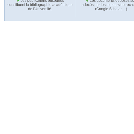
Les publications encodées
Les documents déposés so
constituent la bibliographie académique
indexés par les moteurs de rech
de l'Université.
(Google Scholar,…).