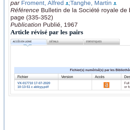
par
Froment, Alfred
;Tanghe, Martin
Référence
Bulletin de la Société royale de
page (335-352)
Publication
Publié, 1967
Article révisé par les pairs
ACCÈS EN LIGNE
DÉTAILS
STATISTIQUES
Fichier(s) numérisé(s) par les Biblioth
Fichier
Version
Accès
Des
VX-017710 17-07-2020
Full
10-13-51 c abbyy.pdf
or f