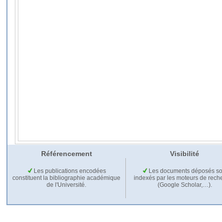
Référencement
Visibilité
Les publications encodées
Les documents déposés so
constituent la bibliographie académique
indexés par les moteurs de rech
de l'Université.
(Google Scholar,…).