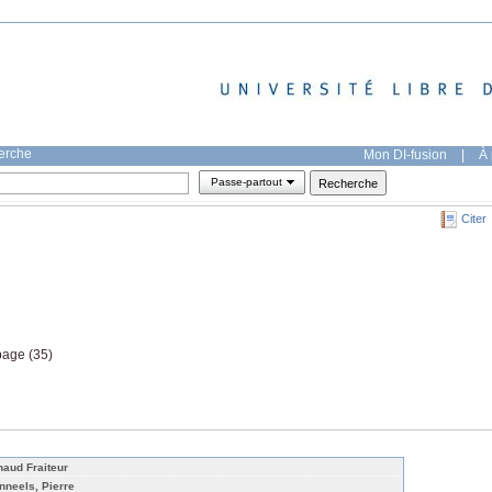
herche
Mon DI-fusion
|
À 
Passe-partout
Citer
page (35)
naud Fraiteur
nneels, Pierre