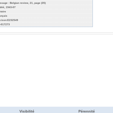
ssage : Belgian review, 21, page (35)
blié, 1943-07
stoire
ançais
n:issn:E232549
-017273
Visibilité
Pérennité