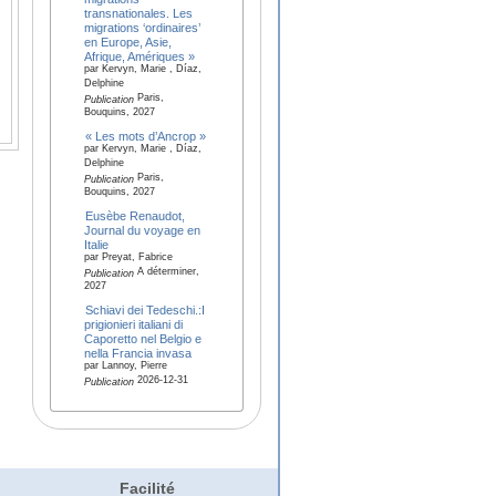
transnationales. Les
migrations ‘ordinaires’
en Europe, Asie,
Afrique, Amériques »
par Kervyn, Marie , Díaz,
Delphine
Paris,
Publication
Bouquins, 2027
« Les mots d’Ancrop »
par Kervyn, Marie , Díaz,
Delphine
Paris,
Publication
Bouquins, 2027
Eusèbe Renaudot,
Journal du voyage en
Italie
par Preyat, Fabrice
A déterminer,
Publication
2027
Schiavi dei Tedeschi.:I
prigionieri italiani di
Caporetto nel Belgio e
nella Francia invasa
par Lannoy, Pierre
2026-12-31
Publication
Facilité