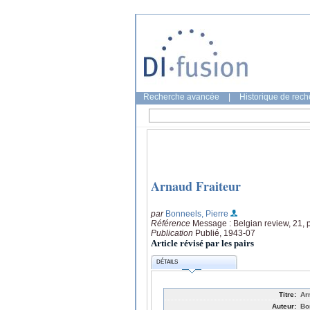
Recherche avancée
|
Historique de rec
Arnaud Fraiteur
par
Bonneels, Pierre
Référence
Message : Belgian review, 21, 
Publication
Publié, 1943-07
Article révisé par les pairs
DÉTAILS
Titre:
Ar
Auteur:
Bo