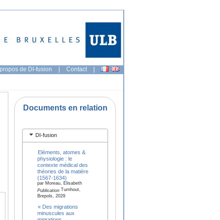
propos de DI-fusion
|
Contact
|
Documents en relation
DI-fusion
Eléments, atomes &
physiologie : le
contexte médical des
théories de la matière
(1567-1634)
par Moreau, Elisabeth
Turnhout,
Publication
Brepols, 2029
« Des migrations
minuscules aux
migrations