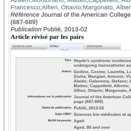
Francesco
;Alfieri, Ottavio
;Margonato, Alber
Référence
Journal of the American College
(687-689)
Publication
Publié, 2013-02
Article révisé par les pairs
ACCÈS EN LIGNE
DÉTAILS
STATISTIQUES
Titre:
Heyde's syndrome incidence
undergoing transcatheter aor
Auteur:
Godino, Cosmo; Lauretta, L
Giulia; Mangieri, Antonio; V
Alaide; Galaverna, Stefano; 
Matteo; Cappelletti, Alberto
Alfieri, Ottavio; Margonato,
Informations sur la publication:
Journal of the American Coll
page (687-689)
Statut de publication:
Publié, 2013-02
Sujet CREF:
Sciences bio-médicales et a
MeSH keywords:
Aged
Aged, 80 and over