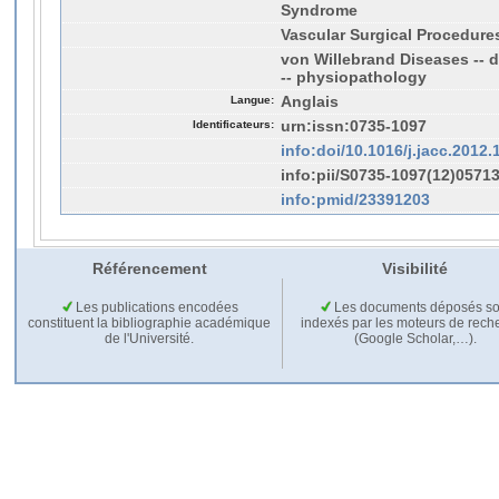
Syndrome
Vascular Surgical Procedure
von Willebrand Diseases -- 
-- physiopathology
Langue:
Anglais
Identificateurs:
urn:issn:0735-1097
info:doi/10.1016/j.jacc.2012.
info:pii/S0735-1097(12)05713
info:pmid/23391203
Référencement
Visibilité
Les publications encodées
Les documents déposés so
constituent la bibliographie académique
indexés par les moteurs de rech
de l'Université.
(Google Scholar,…).