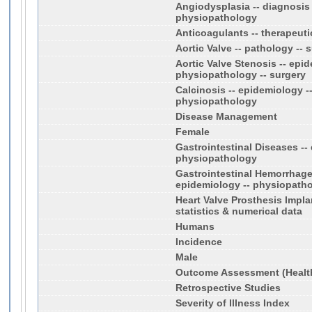
Angiodysplasia -- diagnosis 
physiopathology
Anticoagulants -- therapeuti
Aortic Valve -- pathology -- 
Aortic Valve Stenosis -- epid
physiopathology -- surgery
Calcinosis -- epidemiology -
physiopathology
Disease Management
Female
Gastrointestinal Diseases --
physiopathology
Gastrointestinal Hemorrhage 
epidemiology -- physiopath
Heart Valve Prosthesis Impla
statistics & numerical data
Humans
Incidence
Male
Outcome Assessment (Healt
Retrospective Studies
Severity of Illness Index