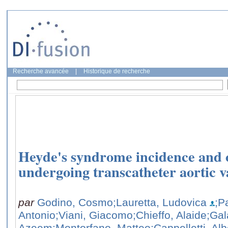
Recherche avancée
|
Historique de recherche
Heyde's syndrome incidence and 
undergoing transcatheter aortic v
par
Godino, Cosmo
;Lauretta, Ludovica
;P
Antonio
;Viani, Giacomo
;Chieffo, Alaide
;Gal
Azeem
;Montorfano, Matteo
;Cappelletti, Alb