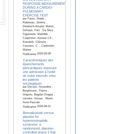
RESPONSE:MEASUREMENTS
DURING A CARDIO-
PULMONARY
EXERCISE TEST
par Faoro, Vitalie ,
Rabineau, Jérémy ,
Diederich-Amand, Martin ,
Defraye, Fien , Da Silva
Figueiredo, Mathilde ,
Carpentier, Auriane CA ,
Kowalski, Clément ,
Cassiers, C. , Carpentier,
Marine
2026-06-09
Publication
Caractéristiques des
épanchements
péricardiques imposant
une admission à l’unité
de soins intensifs chez
les patients
oncologiques
par Decoux, Amandine ,
Berghmans, Thierry ,
Grigoriu, Bogdan Dragos ,
Lieveke, Ameye , Meert,
Anne-Pascale
2026-06-01
Publication
Benralizumab versus
placebo for
hypereosinophilic
syndrome: a
randomized, placebo-
controlled phase 3 trial