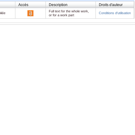
Accès
Description
Droits d'auteur
Full text for the whole work,
liée
Conditions d'utilisation
or for a work part