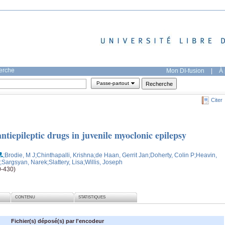
herche
Mon DI-fusion
|
À 
Passe-partout
Citer
ntiepileptic drugs in juvenile myoclonic epilepsy
;Brodie, M J
;Chinthapalli, Krishna
;de Haan, Gerrit Jan
;Doherty, Colin P
;Heavin,
;Sargsyan, Narek
;Slattery, Lisa
;Willis, Joseph
0-430)
CONTENU
STATISTIQUES
Fichier(s) déposé(s) par l'encodeur