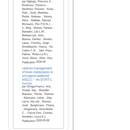
par Ogbogu, Princess U ,
Roufosse, Florence ,
Akuthota, Praveen , Kuna,
Piotr , Groh, Matthieu ,
Reiter, Andreas , Yokota,
Akira , Siddiqui, Salman ,
Mutsaers, Pim P.G.N.J. ,
Li, Bing , Khoury, Paneez ,
Bahadori, Lila L.M. ,
Bednarczyk, Artur ,
Bouma, Gerben , Brooks,
Laura , Ferreira, Jorge ,
Grindebacke, Hanna , Ho,
Calvin C.N. , Jain, Priya ,
Palmer, Rebecca R.L. ,
Jison, Maria , Klion, Amy
2026-06
Publication
Upfront management
of brain metastases in
oncogene‑addicted
NSCLC – An EORTC
survey
par Ortega-Franco, Ana ,
Houda, Ilias , Brandão,
Mariana , Pierret, Thomas
, Käsmann, Lukas , Giaj-
Levra, Niccolo , Remon,
Jordi , Berghmans, Thierry
, Dingemans, Anne-Marie
C. , Faivre-Finn, Corinne ,
Hendriks, Lizza E.L.
2026-05-09
Publication