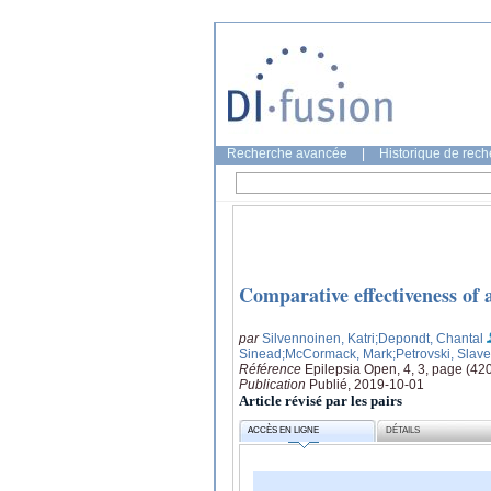
Recherche avancée
|
Historique de rec
Comparative effectiveness of a
par
Silvennoinen, Katri
;Depondt, Chantal
Sinead
;McCormack, Mark
;Petrovski, Slave
Référence
Epilepsia Open, 4, 3, page (42
Publication
Publié, 2019-10-01
Article révisé par les pairs
ACCÈS EN LIGNE
DÉTAILS