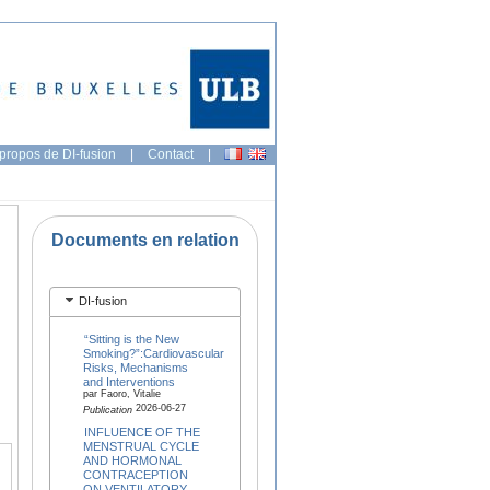
propos de DI-fusion
|
Contact
|
Documents en relation
DI-fusion
“Sitting is the New
Smoking?”:Cardiovascular
Risks, Mechanisms
and Interventions
par Faoro, Vitalie
2026-06-27
Publication
INFLUENCE OF THE
MENSTRUAL CYCLE
AND HORMONAL
CONTRACEPTION
ON VENTILATORY