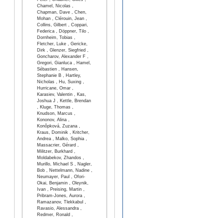
Peter , Chabrier, Gilles ,
Chamel, Nicolas ,
Chapman, Dave , Chen,
Mohan , Clérouin, Jean ,
Collins, Gilbert , Coppari,
Federica , Döppner, Tilo ,
Dornheim, Tobias ,
Fletcher, Luke , Gericke,
Dirk , Glenzer, Siegfried ,
Goncharov, Alexander F ,
Gregori, Gianluca , Hamel,
Sébastien , Hansen,
Stephanie B , Hartley,
Nicholas , Hu, Suxing ,
Hurricane, Omar ,
Karasiev, Valentin , Kas,
Joshua J , Kettle, Brendan
, Kluge, Thomas ,
Knudson, Marcus ,
Kononov, Alina ,
Konôpková, Zuzana ,
Kraus, Dominik , Kritcher,
Andrea , Malko, Sophia ,
Massacrier, Gérard ,
Militzer, Burkhard ,
Moldabekov, Zhandos ,
Murillo, Michael S , Nagler,
Bob , Nettelmann, Nadine ,
Neumayer, Paul , Ofori-
Okai, Benjamin , Oleynik,
Ivan , Preising, Martin ,
Pribram-Jones, Aurora ,
Ramazanov, Tlekkabul ,
Ravasio, Alessandra ,
Redmer, Ronald ,