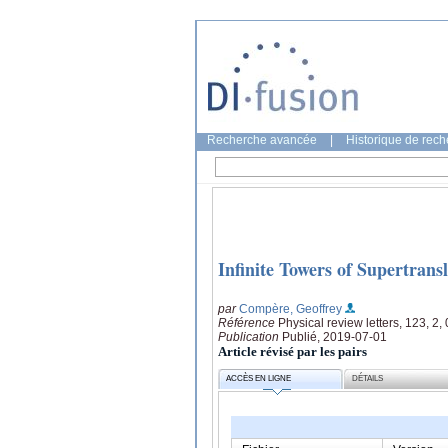
Recherche avancée
|
Historique de rec
Infinite Towers of Supertran
par
Compère, Geoffrey
Référence
Physical review letters, 123, 2
Publication
Publié, 2019-07-01
Article révisé par les pairs
ACCÈS EN LIGNE
DÉTAILS