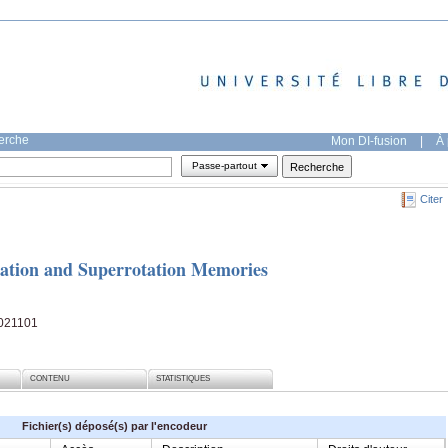
herche
Mon DI-fusion
|
À 
Passe-partout
Citer
slation and Superrotation Memories
, 021101
CONTENU
STATISTIQUES
Fichier(s) déposé(s) par l'encodeur