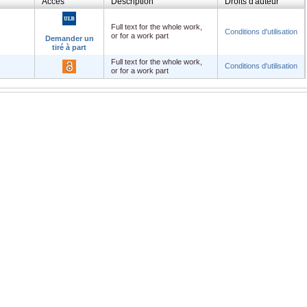
Accès
Description
Droits d'auteur
Full text for the whole work,
Conditions d'utilisation
or for a work part
Demander un
tiré à part
Full text for the whole work,
Conditions d'utilisation
or for a work part