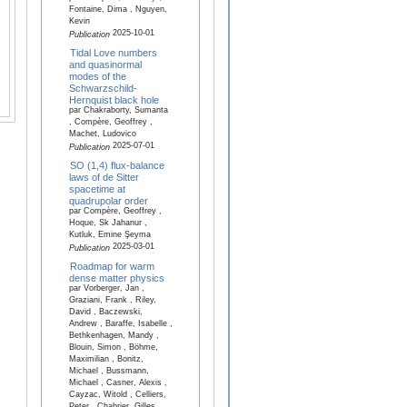
Fontaine, Dima , Nguyen,
Kevin
2025-10-01
Publication
Tidal Love numbers
and quasinormal
modes of the
Schwarzschild-
Hernquist black hole
par Chakraborty, Sumanta
, Compère, Geoffrey ,
Machet, Ludovico
2025-07-01
Publication
SO (1,4) flux-balance
laws of de Sitter
spacetime at
quadrupolar order
par Compère, Geoffrey ,
Hoque, Sk Jahanur ,
Kutluk, Emine Şeyma
2025-03-01
Publication
Roadmap for warm
dense matter physics
par Vorberger, Jan ,
Graziani, Frank , Riley,
David , Baczewski,
Andrew , Baraffe, Isabelle ,
Bethkenhagen, Mandy ,
Blouin, Simon , Böhme,
Maximilian , Bonitz,
Michael , Bussmann,
Michael , Casner, Alexis ,
Cayzac, Witold , Celliers,