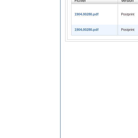
Fichier
Version
1904.00280.pdf
Postprint
1904.00280.pdf
Postprint