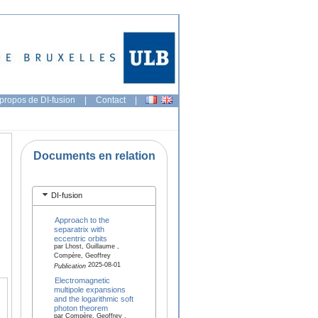
propos de DI-fusion
|
Contact
|
Documents en relation
DI-fusion
Approach to the
separatrix with
eccentric orbits
par Lhost, Guillaume ,
Compère, Geoffrey
2025-08-01
Publication
Electromagnetic
multipole expansions
and the logarithmic soft
photon theorem
par Compère, Geoffrey ,