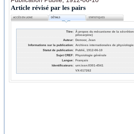
Article révisé par les pairs
ACCÈS EN LIGNE
DÉTAILS
STATISTIQUES
Titre:
À propos du mécanisme de la sécrétion s
pilocarpine)
Auteur:
Demoor, Jean
Informations sur la publication:
Archives internationales de physiologie,
Statut de publication:
Publié, 1912-06-10
Sujet CREF:
Physiologie générale
Langue:
Français
Identificateurs:
urn:issn:0301-4541
VX-017262